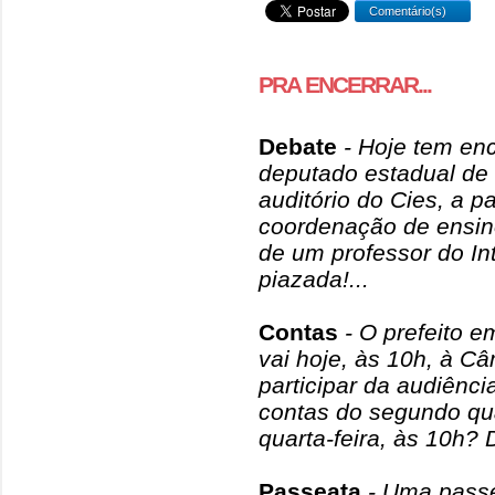
Comentário(s)
PRA ENCERRAR...
Debate
- Hoje tem enc
deputado estadual de
auditório do Cies, a p
coordenação de ensin
de um professor do In
piazada!...
Contas
- O prefeito e
vai hoje, às 10h, à C
participar da audiênci
contas do segundo q
quarta-feira, às 10h? 
Passeata
- Uma passe