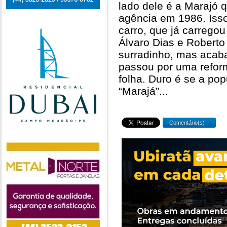
lado dele é a Marajó 
agência em 1986. Iss
carro, que já carrego
Álvaro Dias e Roberto
surradinho, mas acaba
passou por uma refor
folha. Duro é se a po
“Marajá”...
Comentário(s)