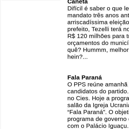
Caneta
Difícil é saber o que l
mandato três anos an
arriscadíssima eleiç
prefeito, Tezelli terá
R$ 120 milhões para tr
orçamentos do municíp
quê? Hummm, melhor 
hein?...
Fala Paraná
O PPS reúne amanhã 
candidatos do partido
no Cies. Hoje a progr
salão da Igreja Ucran
“Fala Paraná”. O objet
programa de governo
com o Palácio Iguaçu