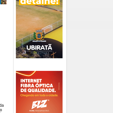
ada
do