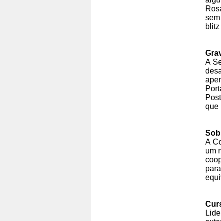
Rosa
sem 
blit
Gra
A Se
desa
apen
Port
Post
que 
Sob
A Co
um n
coop
para
equi
Cur
Lide