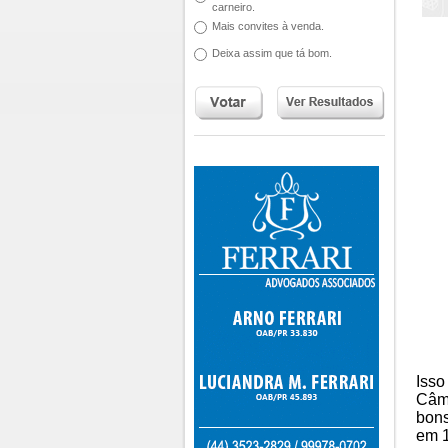
carneiro.
Mais convites à venda.
Deixa assim que tá bom.
Isso
Câm
bons
em 1