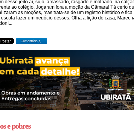
m desse jeito aí, sujo, amassado, rasgado e molhado, na calça
rente ao colégio. Jogaram fora a moção da Câmara! Tá certo q
lizaram as moções, mas trata-se de um registro histórico e fica 
escola fazer um negócio desses. Olha a lição de casa, Marech
on!...
Comentário(s)
os e pobres