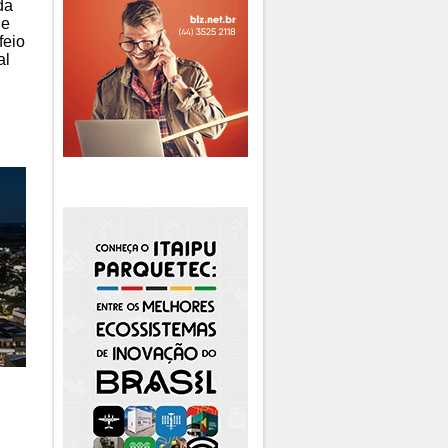
da
ue
feio
al