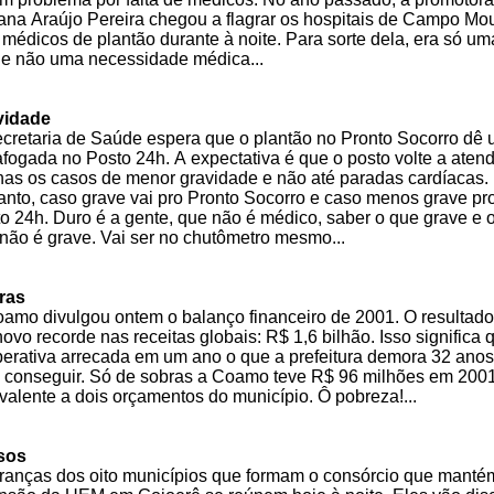
na Araújo Pereira chegou a flagrar os hospitais de Campo Mo
médicos de plantão durante à noite. Para sorte dela, era só um
z e não uma necessidade médica...
vidade
cretaria de Saúde espera que o plantão no Pronto Socorro dê
fogada no Posto 24h. A expectativa é que o posto volte a aten
as os casos de menor gravidade e não até paradas cardíacas.
anto, caso grave vai pro Pronto Socorro e caso menos grave pr
o 24h. Duro é a gente, que não é médico, saber o que grave e 
não é grave. Vai ser no chutômetro mesmo...
ras
amo divulgou ontem o balanço financeiro de 2001. O resultado 
ovo recorde nas receitas globais: R$ 1,6 bilhão. Isso significa 
erativa arrecada em um ano o que a prefeitura demora 32 anos
 conseguir. Só de sobras a Coamo teve R$ 96 milhões em 2001
valente a dois orçamentos do município. Ô pobreza!...
sos
ranças dos oito municípios que formam o consórcio que manté