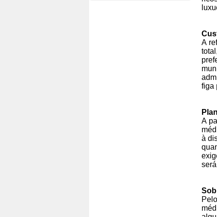
luxu
Cus
A re
tota
pref
muni
admi
figa
Pla
A pa
médi
à di
quan
exig
será
Sob
Pelo
médi
algu