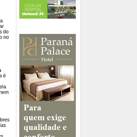
 a
ar
s do
do no
a
a é
ela
 nem
obres
das
em