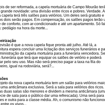
is de ser reformada, a capela mortuária de Campo Mourão ter
grande novidade: uma divisão entre ricos e pobres. Verdade. A
 capela terá três salões para velórios. Um deles será gratuito e
os dois serão pagos. Em compensação, os salões pagos terão
e de conforto, com ar-condicionado e até um apartamento. Só fa
: pedágio na hora da morte...
eirização
evisão é que a nova capela fique pronta até julho. Até lá, a
eitura espera concluir uma licitação dos serviços funerários e p
ministração da capela mortuária para a funerária vencedora. S
 funerária que terá que equipar os salões de velório e poderá
ar pelo seu uso. Mas não será preciso pagar a taxa na fila do
eiro, igual na rodoviária, será?...
isões
ojeto da nova capela mortuária tem um salão para velórios maio
uma anticâmara exclusiva. Será a sala para velórios dos ricos.
as duas salas são menores e dividem a mesma anticâmara (um
cie de sala para o público dar uma refrescada). Uma será para
es e outra para a classe média. Ah, o comunismo não funciono
entre os vivos...