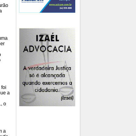
urão
a
 uma
der
o
o
foi
que a
, o
m a