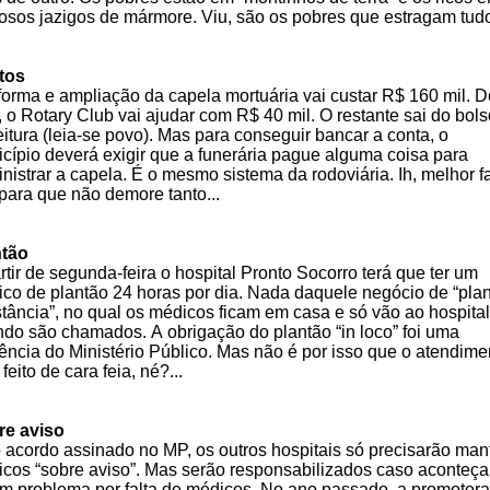
osos jazigos de mármore. Viu, são os pobres que estragam tudo
tos
forma e ampliação da capela mortuária vai custar R$ 160 mil. 
l, o Rotary Club vai ajudar com R$ 40 mil. O restante sai do bol
eitura (leia-se povo). Mas para conseguir bancar a conta, o
cípio deverá exigir que a funerária pague alguma coisa para
nistrar a capela. É o mesmo sistema da rodoviária. Ih, melhor f
 para que não demore tanto...
ntão
rtir de segunda-feira o hospital Pronto Socorro terá que ter um
co de plantão 24 horas por dia. Nada daquele negócio de “pla
stância”, no qual os médicos ficam em casa e só vão ao hospital
do são chamados. A obrigação do plantão “in loco” foi uma
ência do Ministério Público. Mas não é por isso que o atendime
 feito de cara feia, né?...
re aviso
 acordo assinado no MP, os outros hospitais só precisarão man
cos “sobre aviso”. Mas serão responsabilizados caso aconteça
m problema por falta de médicos. No ano passado, a promotora