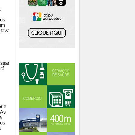
á
 os
 um
ltava
assar
erá
r e
 As
a
 os
u