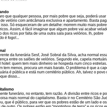
ando
aro que qualquer pessoa, por mais pobre que seja, poderá usar
 de velório com anticâmara exclusiva e apartamento. Basta pag
 isso. Só esqueceram de um detalhe: morrem muito mais pobre
ricos. Assim, é fácil imaginar que algum pobre vai acabar vela
o dos ricos por falta de uma outra sala para velórios. Ih, pobre
do é fogo!...
mal
rente da funerária Sesf, José Sobral da Silva, acha normal ess
rença entre os salões de velórios. Segundo ele, capela mortuári
l hotel: quem tem mais dinheiro se hospeda num cinco estrelas.
 tem menos, procura um mais barato. O problema é que a cap
uária é pública e está num cemitério público. Ah, talvez o povo
oque disso...
italismo
ente funerário, no entanto, tem razão. A divisão entre ricos e p
coisa mais normal do capitalismo. Basta ir no Cemitério São Ju
u, que é público, para ver que os pobres estão de um lado e os
s de outro. Os pobres estão em “montinhos de terra” e os ricos 