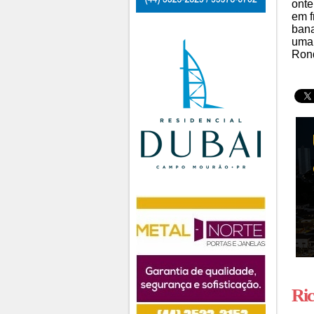
onte
em f
bana
uma 
Rond
Ric