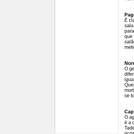
Pag
É cl
sala
para
que 
salã
meti
Nor
O ge
dife
igua
Quem
mort
se t
Cap
O ag
é a 
Tade
rico