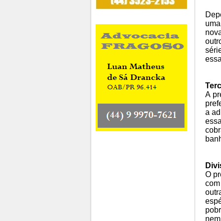
Depo
uma 
nova
outr
séri
essa
Terc
A pr
pref
a ad
essa
cobr
banh
Div
O pr
com 
outr
espé
pobr
nem 