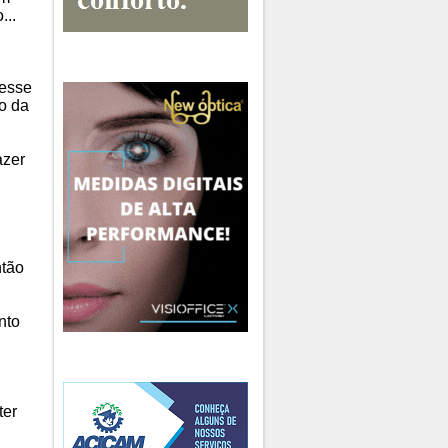
...
Desse
so da
azer
ntão
nto
ter