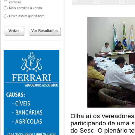
carneiro.
Mais convites à venda.
Deixa assim que tá bom.
Olha aí os vereador
participando de uma s
do Sesc. O plenário t