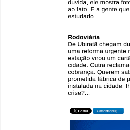
duvida, ele mostra fo
ao fato. E a gente qu
estudado...
Rodoviária
De Ubiratã chegam d
uma reforma urgente n
estação virou um cartã
cidade. Outra reclam
cobrança. Querem sab
prometida fábrica de p
instalada na cidade. Ih
crise?...
Comentário(s)