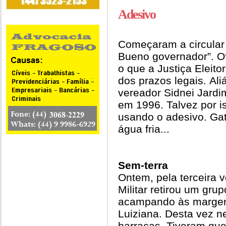
Adesivo
Começaram a circular
Bueno governador”. Of
o que a Justiça Eleit
dos prazos legais. Al
vereador Sidnei Jard
em 1996. Talvez por 
usando o adesivo. Ga
água fria...
Sem-terra
Ontem, pela terceira 
Militar retirou um gru
acampando às margen
Luiziana. Desta vez 
barracas. Tiveram que