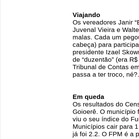
Viajando
Os vereadores Janir “
Juvenal Vieira e Walt
malas. Cada um pegou
cabeça) para participa
presidente Izael Skow
de “duzentão” (era R$ 
Tribunal de Contas e
passa a ter troco, né?
Em queda
Os resultados do Cens
Goioerê. O município 
viu o seu índice do F
Municípios cair para 
já foi 2.2. O FPM é a p