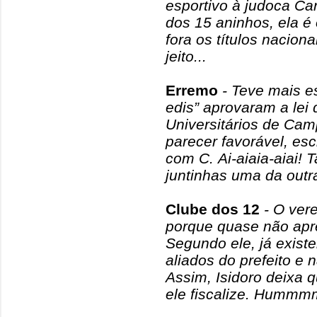
esportivo à judoca Ca
dos 15 aninhos, ela 
fora os títulos nacion
jeito...
Erremo
- Teve mais e
edis” aprovaram a lei 
Universitários de Cam
parecer favorável, esc
com C. Ai-aiaia-aiai!
juntinhas uma da outra
Clube dos 12
- O vere
porque quase não apre
Segundo ele, já exist
aliados do prefeito e 
Assim, Isidoro deixa 
ele fiscalize. Hummmm