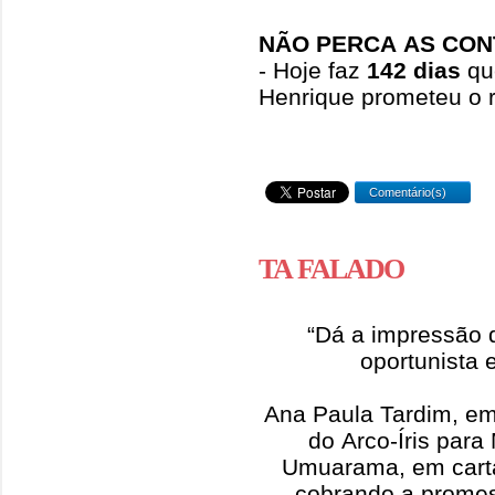
NÃO PERCA AS CON
- Hoje faz
142 dias
qu
Henrique prometeu o r
Comentário(s)
TA FALADO
“Dá a impressão 
oportunista 
Ana Paula Tardim, e
do Arco-Íris par
Umuarama, em carta
cobrando a promes