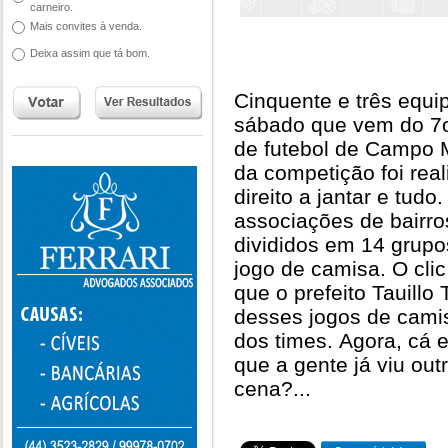
carneiro.
Mais convites à venda.
Deixa assim que tá bom.
Cinquente e três equip
sábado que vem do 7
de futebol de Campo 
da competição foi rea
direito a jantar e tud
associações de bairro
divididos em 14 grup
jogo de camisa. O cl
que o prefeito Tauillo 
desses jogos de cami
dos times. Agora, cá 
que a gente já viu out
cena?...