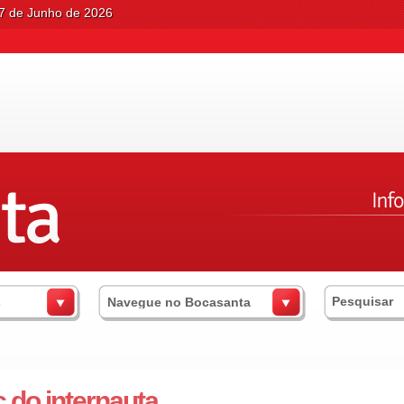
17 de Junho de 2026
s
Navegue no Bocasanta
c do internauta