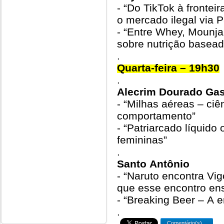
- “Do TikTok à frontei
o mercado ilegal via 
- “Entre Whey, Mounja
sobre nutrição basea
.
Quarta-feira – 19h30
.
Alecrim Dourado Ga
- “Milhas aéreas – ciê
comportamento”
- “Patriarcado líquid
femininas”
.
Santo Antônio
- “Naruto encontra Vig
que esse encontro en
- “Breaking Beer – A e
.
Comentário(s)