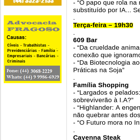
- “O papo que rola na 
substituído por IA... S
.
Terça-feira – 19h30
.
609 Bar
- “Da crueldade anima
conexão que ignoram
- “Da Biotecnologia a
Práticas na Soja”
.
Família Shopping
- “Largados e pelados
sobreviverão à I.A?”
- “Highlander: A enge
não quebrar antes do
- “O Futuro mora no Int
.
Cayenna Steak