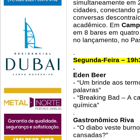
simultaneamente em 2
cidades, conectando 
conversas descontraí
acadêmico. Em
Camp
em 8 bares em quatro n
no lançamento, no Pas
.
Segunda-Feira – 19h
.
Eden Beer
- “Um brinde aos term
palavras”
- “Breaking Bad – A c
química”
.
Gastronômico Riva
- “O diabo veste burn
cansadas?”