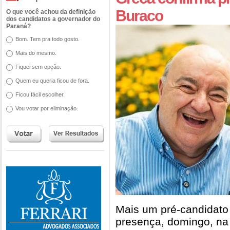
Buraco
O que você achou da definição
dos candidatos a governador do
Paraná?
Bom. Tem pra todo gosto.
Mais do mesmo.
Fiquei sem opção.
Quem eu queria ficou de fora.
Ficou fácil escolher.
Vou votar por eliminação.
Mais um pré-candidato
presença, domingo, na 