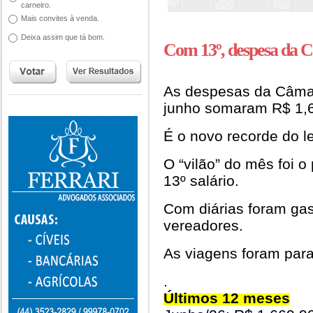
carneiro.
Mais convites à venda.
Deixa assim que tá bom.
Com 13º, despesa da 
As despesas da Câm
junho somaram R$ 1,6
É o novo recorde do le
O “vilão” do mês foi 
13º salário.
Com diárias foram gas
vereadores.
As viagens foram para 
.
Últimos 12 meses