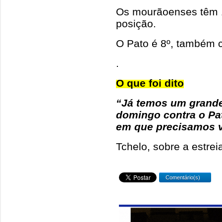
Os mourãoenses têm 1
posição.
O Pato é 8º, também 
.
O que foi dito
“Já temos um grand
domingo contra o Pa
em que precisamos ve
Tchelo, sobre a estre
Comentário(s)