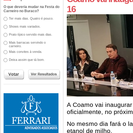
16
O que deveria mudar na Festa do
Carneiro no Buraco?
Ter mais dias. Quatro é pouco.
Shows mais variados.
Prato típico servido mais dias.
Mais barracas servindo o
carneiro.
Mais convites à venda.
Deixa assim que tá bom.
A Coamo vai inaugurar 
oficialmente, no próxim
No mesmo dia fará o la
etanol de milho.