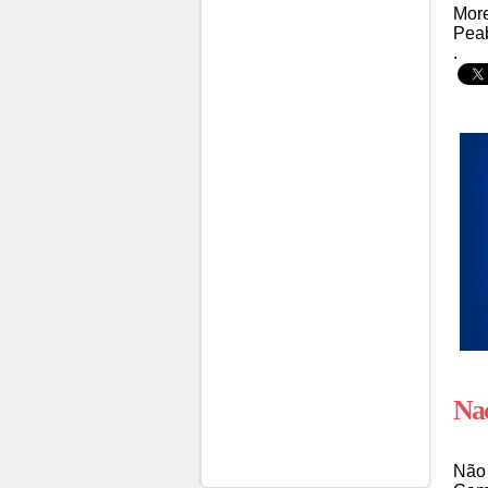
More
Peab
.
Nac
Não 