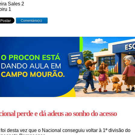
ira Sales 2
iru 1
Comentário(s)
ional perde e dá adeus ao sonho do acesso
foi desta vez que o Nacional conseguiu voltar à 1ª divisão do