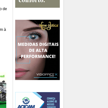
o de
am à