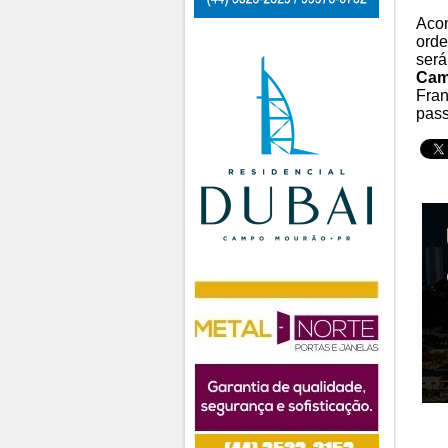
Acon
orde
será
Cam
Fran
pass