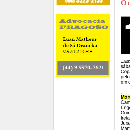
O 
...a
sába
Copa
pelo
em o
.
Mor
Cam
Enge
Goio
Iret
Jura
Mam