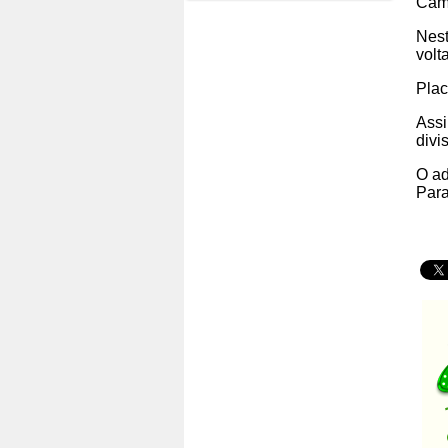
Cam
Nest
volt
Plac
Assi
divi
O ad
Para