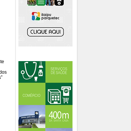
te
ados
s”