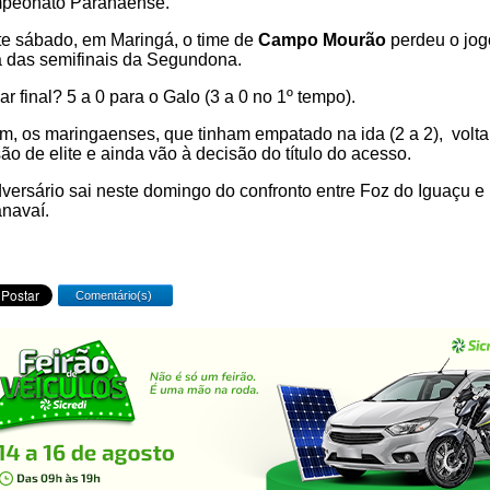
peonato Paranaense.
e sábado, em Maringá, o time de
Campo Mourão
perdeu o jog
a das semifinais da Segundona.
ar final? 5 a 0 para o Galo (3 a 0 no 1º tempo).
m, os maringaenses, que tinham empatado na ida (2 a 2), volt
são de elite e ainda vão à decisão do título do acesso.
versário sai neste domingo do confronto entre Foz do Iguaçu e
navaí.
Comentário(s)