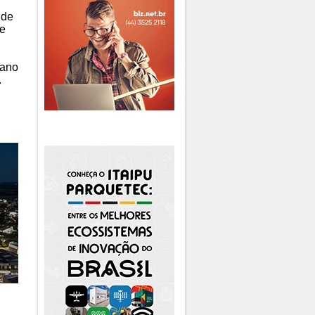
 de
le
 ano
.