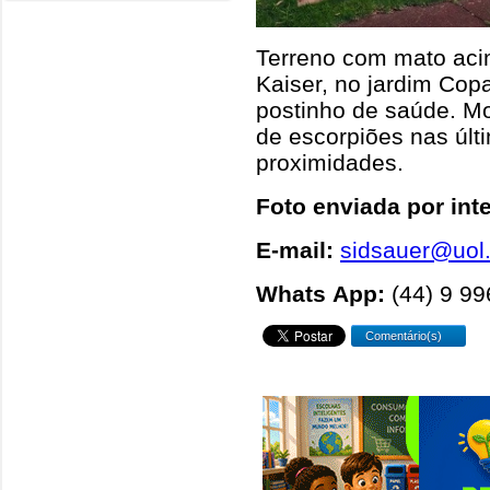
Terreno com mato aci
Kaiser, no jardim Co
postinho de saúde. M
de escorpiões nas úl
proximidades.
Foto enviada por int
E-mail:
sidsauer@uol
Whats App:
(44) 9 9
Comentário(s)