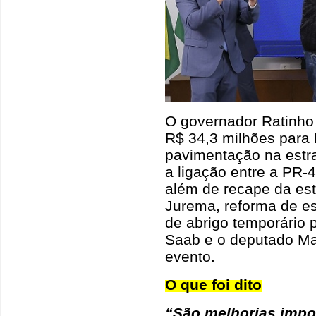
O governador Ratinho 
R$ 34,3 milhões para
pavimentação na estr
a ligação entre a PR-
além de recape da est
Jurema, reforma de e
de abrigo temporário 
Saab e o deputado M
evento.
O que foi dito
“São melhorias impor