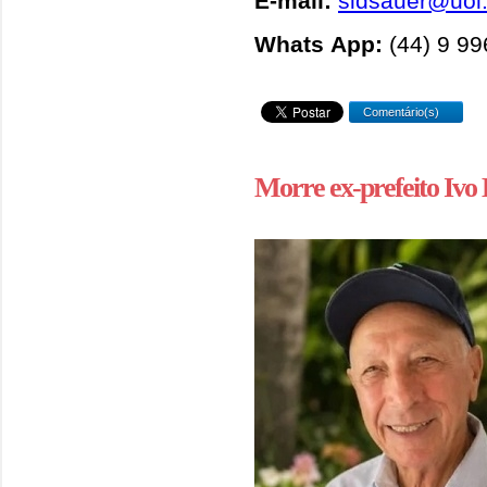
E-mail:
sidsauer@uol
Whats App:
(44) 9 9
Comentário(s)
Morre ex-prefeito Ivo