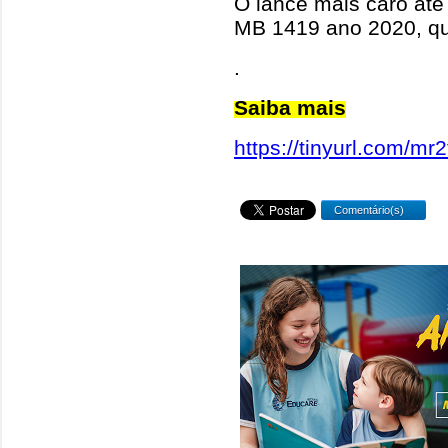
O lance mais caro at
MB 1419 ano 2020, qu
.
Saiba mais
https://tinyurl.com/mr
Comentário(s)