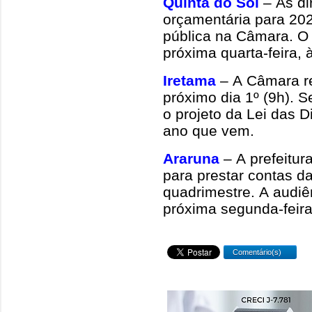
Quinta do Sol
– As di
orçamentária para 20
pública na Câmara. O 
próxima quarta-feira, 
Iretama
– A Câmara re
próximo dia 1º (9h). S
o projeto da Lei das D
ano que vem.
Araruna
– A prefeitu
para prestar contas da
quadrimestre. A audiê
próxima segunda-feira
Comentário(s)